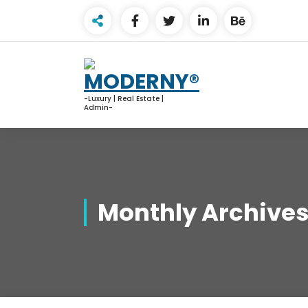
Skip
to
content
-Luxury | Real Estate |
Admin-
Monthly Archives: