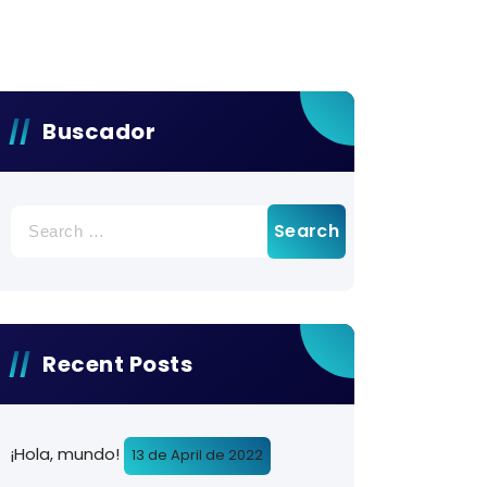
Buscador
Search
for:
Recent Posts
¡Hola, mundo!
13 de April de 2022